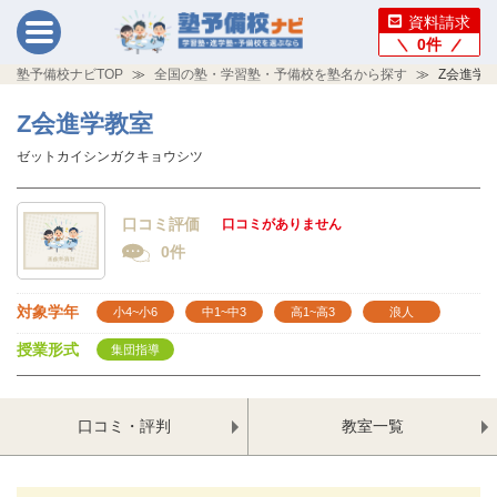
資料請求
0
件
塾予備校ナビTOP
全国の塾・学習塾・予備校を塾名から探す
Z会進学
Z会進学教室
ゼットカイシンガクキョウシツ
口コミ評価
口コミがありません
0件
対象学年
小4~小6
中1~中3
高1~高3
浪人
授業形式
集団指導
口コミ・評判
教室一覧