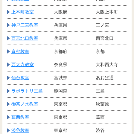
上本町教室
大阪府
大阪上本町
神戸三宮教室
兵庫県
三ノ宮
西宮北口教室
兵庫県
西宮北口
京都教室
京都府
京都
西大寺教室
奈良県
大和西大寺
仙台教室
宮城県
あおば通
ラボラトリ三島
静岡県
三島
御茶ノ水教室
東京都
秋葉原
葛西教室
東京都
葛西
渋谷教室
東京都
渋谷