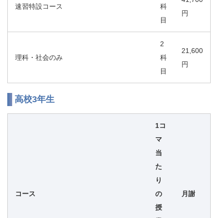
速習特設コース
科
円
目
2
21,600
理科・社会のみ
科
円
目
高校3年生
1コ
マ
当
た
り
コース
の
月謝
授