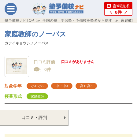
資料請求
0
件
塾予備校ナビTOP
全国の塾・学習塾・予備校を塾名から探す
家庭教師
家庭教師のノーバス
カテイキョウシノノーバス
口コミ評価
口コミがありません
0件
対象学年
小1~小6
中1~中3
高1~高3
授業形式
家庭教師
口コミ・評判