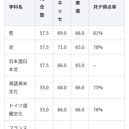
ネ
東
学科名
合
共テ得点率
ッ
進
塾
セ
哲
57.5
69.0
66.0
81%
史
57.5
71.0
65.0
78%
日本語日
57.5
66.0
65.0
–
本文
英語英米
55.0
68.0
66.0
75%
文化
ドイツ語
55.0
66.0
66.0
76%
圏文化
フランス