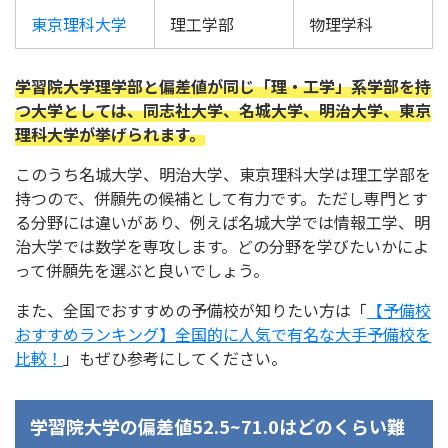
東京理科大学
理工学部
物理学科
学習院大学理学部と偏差値が同じ「理・工学」系学部を持
つ大学としては、同志社大学、名城大学、明治大学、東京
理科大学が挙げられます。
このうち名城大学、明治大学、東京理科大学は理工学部を
持つので、併願先の候補として有力です。ただし専門とす
る分野には違いがあり、例えば名城大学では情報工学、明
治大学では数学を専攻します。どの分野を学びたいかによ
って併願先を選ぶと良いでしょう。
また、全国でおすすめの予備校が知りたい方は「
【予備校
おすすめランキング】全国的に人気で有名な大手予備校を
比較！
」もぜひ参考にしてください。
学習院大学の偏差値52.5~71.0はどのくらい難