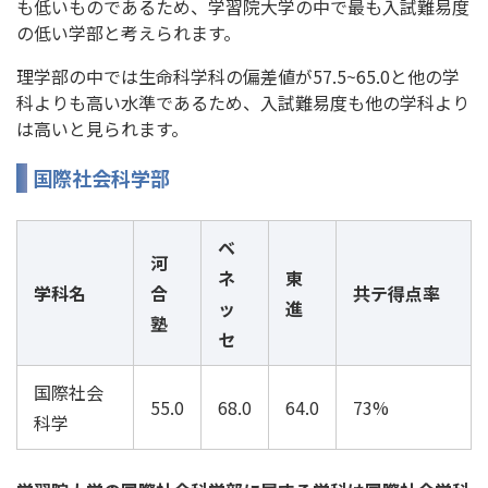
も低いものであるため、学習院大学の中で最も入試難易度
の低い学部と考えられます。
理学部の中では生命科学科の偏差値が57.5~65.0と他の学
科よりも高い水準であるため、入試難易度も他の学科より
は高いと見られます。
国際社会科学部
ベ
河
ネ
東
学科名
合
共テ得点率
ッ
進
塾
セ
国際社会
55.0
68.0
64.0
73%
科学