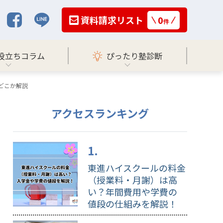
資料請求リスト
0
件
役立ちコラム
ぴったり塾診断
どこか解説
アクセスランキング
東進ハイスクールの料金
（授業料・月謝）は高
い？年間費用や学費の
値段の仕組みを解説！