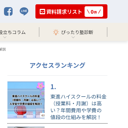
資料請求リスト
0
件
役立ちコラム
ぴったり塾診断
解説
アクセスランキング
東進ハイスクールの料金
（授業料・月謝）は高
い？年間費用や学費の
値段の仕組みを解説！