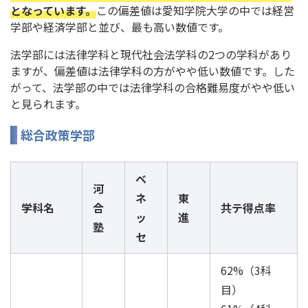
となっています。
この偏差値は愛知学院大学の中では経営
学部や経済学部と並び、最も高い数値です。
法学部には法律学科と現代社会法学科の2つの学科があり
ますが、偏差値は法律学科の方がやや低い数値です。した
がって、法学部の中では法律学科の合格難易度がやや低い
と見られます。
総合政策学部
ベ
河
ネ
東
学科名
合
共テ得点率
ッ
進
塾
セ
62%（3科
目）