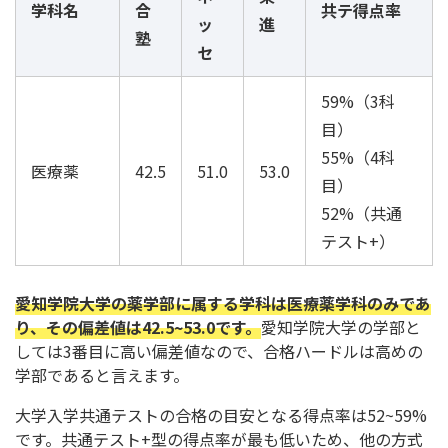
学科名
合
共テ得点率
ッ
進
塾
セ
59%（3科
目）
55%（4科
医療薬
42.5
51.0
53.0
目）
52%（共通
テスト+）
愛知学院大学の薬学部に属する学科は医療薬学科のみであ
り、その偏差値は42.5~53.0です。
愛知学院大学の学部と
しては3番目に高い偏差値なので、合格ハードルは高めの
学部であると言えます。
大学入学共通テストの合格の目安となる得点率は52~59%
です。共通テスト+型の得点率が最も低いため、他の方式