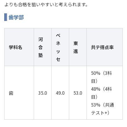
よりも合格を狙いやすいと考えられます。
歯学部
ベ
河
ネ
東
学科名
合
共テ得点率
ッ
進
塾
セ
50%（3科
目）
48%（4科
歯
35.0
49.0
53.0
目）
53%（共通
テスト+）