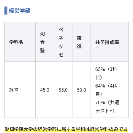
経営学部
ベ
河
ネ
東
学科名
合
共テ得点率
ッ
進
塾
セ
65%（3科
目）
64%（4科
経営
45.0
55.0
53.0
目）
70%（共通
テスト+）
愛知学院大学の経営学部に属する学科は経営学科のみであ