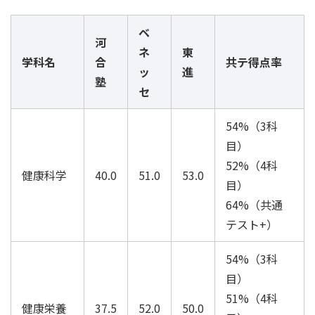
ベ
河
ネ
東
学科名
合
共テ得点率
ッ
進
塾
セ
54%（3科
目）
52%（4科
健康科学
40.0
51.0
53.0
目）
64%（共通
テスト+）
54%（3科
目）
51%（4科
健康栄養
37.5
52.0
50.0