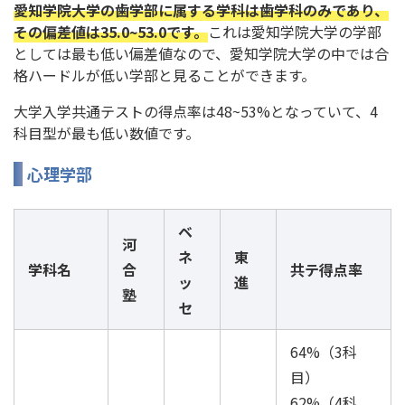
愛知学院大学の歯学部に属する学科は歯学科のみであり、
その偏差値は35.0~53.0です。
これは愛知学院大学の学部
としては最も低い偏差値なので、愛知学院大学の中では合
格ハードルが低い学部と見ることができます。
大学入学共通テストの得点率は48~53%となっていて、4
科目型が最も低い数値です。
心理学部
ベ
河
ネ
東
学科名
合
共テ得点率
ッ
進
塾
セ
64%（3科
目）
62%（4科