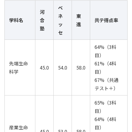
ベ
河
ネ
東
学科名
合
共テ得点率
ッ
進
塾
セ
64%（3科
目）
先端生命
61%（4科
45.0
54.0
58.0
科学
目）
67%（共通
テスト＋）
65%（3科
目）
64%（4科
産業生命
目）
45.0
53.0
58.0