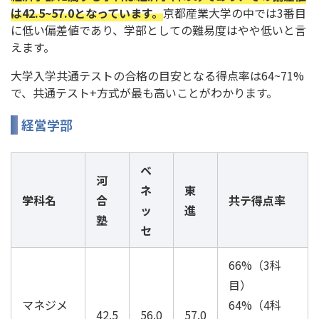
は42.5~57.0となっています。
京都産業大学の中では3番目
に低い偏差値であり、学部としての難易度はやや低いと言
えます。
大学入学共通テストの合格の目安となる得点率は64~71%
で、共通テスト+方式が最も高いことがわかります。
経営学部
ベ
河
ネ
東
学科名
合
共テ得点率
ッ
進
塾
セ
66%（3科
目）
マネジメ
64%（4科
42.5
56.0
57.0