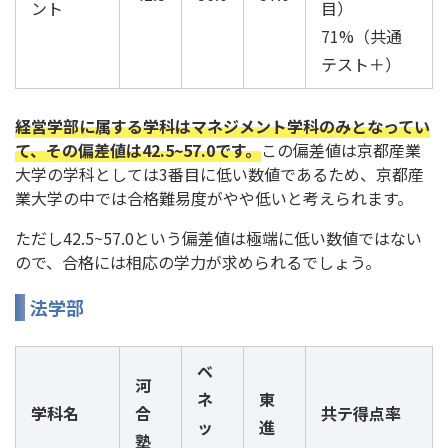
ント
目）
71%（共通
テスト＋）
経営学部に属する学科はマネジメント学科のみとなってい
て、その偏差値は42.5~57.0です。
この偏差値は京都産業
大学の学科としては3番目に低い数値であるため、京都産
業大学の中では合格難易度がやや低いと考えられます。
ただし42.5~57.0という偏差値は極端に低い数値ではない
ので、合格には相応の学力が求められるでしょう。
法学部
ベ
河
ネ
東
学科名
合
共テ得点率
ッ
進
塾