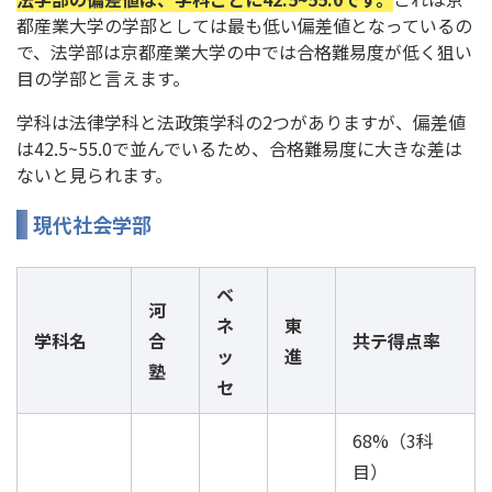
都産業大学の学部としては最も低い偏差値となっているの
で、法学部は京都産業大学の中では合格難易度が低く狙い
目の学部と言えます。
学科は法律学科と法政策学科の2つがありますが、偏差値
は42.5~55.0で並んでいるため、合格難易度に大きな差は
ないと見られます。
現代社会学部
ベ
河
ネ
東
学科名
合
共テ得点率
ッ
進
塾
セ
68%（3科
目）