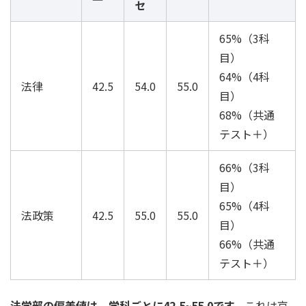
セ
65%（3科
目）
64%（4科
法律
42.5
54.0
55.0
目）
68%（共通
テスト＋）
66%（3科
目）
65%（4科
法政策
42.5
55.0
55.0
目）
66%（共通
テスト＋）
法学部の偏差値は、学科ごとに42.5~55.0です。
これは京