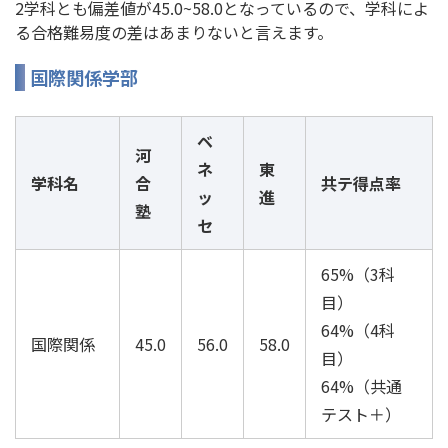
2学科とも偏差値が45.0~58.0となっているので、学科によ
る合格難易度の差はあまりないと言えます。
国際関係学部
ベ
河
ネ
東
学科名
合
共テ得点率
ッ
進
塾
セ
65%（3科
目）
64%（4科
国際関係
45.0
56.0
58.0
目）
64%（共通
テスト＋）