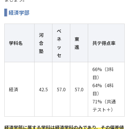
経済学部
ベ
河
ネ
東
学科名
合
共テ得点率
ッ
進
塾
セ
66%（3科
目）
64%（4科
経済
42.5
57.0
57.0
目）
71%（共通
テスト＋）
経済学部に属する学科は経済学科のみであり、その偏差値