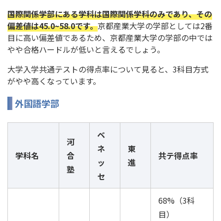
国際関係学部にある学科は国際関係学科のみであり、その
偏差値は45.0~58.0です。
京都産業大学の学部としては2番
目に高い偏差値であるため、京都産業大学の学部の中では
やや合格ハードルが低いと言えるでしょう。
大学入学共通テストの得点率について見ると、3科目方式
がやや高くなっています。
外国語学部
ベ
河
ネ
東
学科名
合
共テ得点率
ッ
進
塾
セ
68%（3科
目）