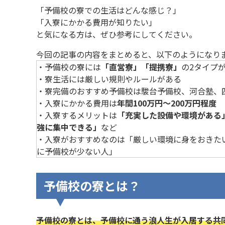
「予備校の寮での生活はどんな感じ？」
「入寮にかかる費用が知りたい」
と気になる方は、ぜひ参考にしてください。
今回の記事の内容をまとめると、以下のようになり
・予備校の寮には
「直営寮」「提携寮」
の2タイプ
・寮生活には厳しい規則やルールがある
・寮完備のおすすめ予備校は駿台予備校、河合塾、
・入寮にかかる費用は
年間100万円～200万円程度
・入寮するメリットは
「充実した設備や環境がある
強に集中できる」
など
・入寮がおすすめなのは「厳しい環境に身をおきた
に予備校が少ない人」
予備校の寮とは？
予備校の寮とは、予備校に通う浪人生が入居する共