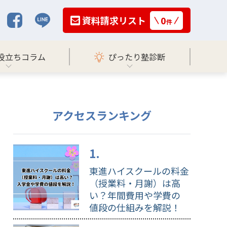
資料請求リスト
0
件
役立ちコラム
ぴったり塾診断
アクセスランキング
東進ハイスクールの料金
（授業料・月謝）は高
い？年間費用や学費の
値段の仕組みを解説！