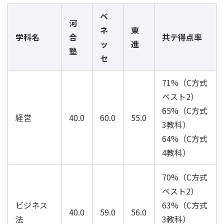
ベ
河
ネ
東
学科名
合
共テ得点率
ッ
進
塾
セ
71%（C方式
ベスト2）
65%（C方式
経営
40.0
60.0
55.0
3教科）
64%（C方式
4教科）
70%（C方式
ベスト2）
ビジネス
63%（C方式
40.0
59.0
56.0
法
3教科）