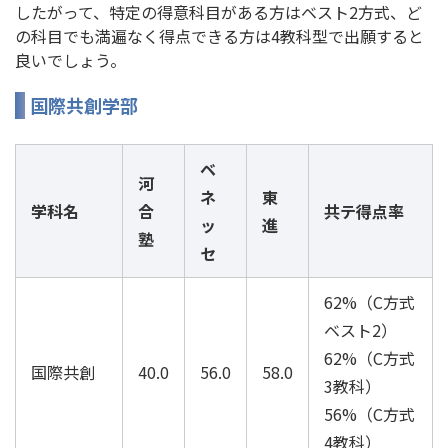
したがって、特定の得意科目がある方はベスト2方式、ど
の科目でも満遍なく得点できる方は4教科型で出願すると
良いでしょう。
国際共創学部
ベ
河
ネ
東
学科名
合
共テ得点率
ッ
進
塾
セ
62%（C方式
ベスト2）
62%（C方式
国際共創
40.0
56.0
58.0
3教科）
56%（C方式
4教科）