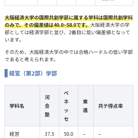
大阪経済大学の国際共創学部に属する学科は国際共創学科
のみで、その偏差値は40.0~58.0です。
大阪経済大学の学
部としては経済学部と並び、2番目に低い偏差値となって
います。
そのため、大阪経済大学の中では合格ハードルの低い学部
であると考えられます。
経営（第2部）学部
ベ
河
ネ
東
学科名
合
共テ得点率
ッ
進
塾
セ
経営
37.5
50.0
–
–