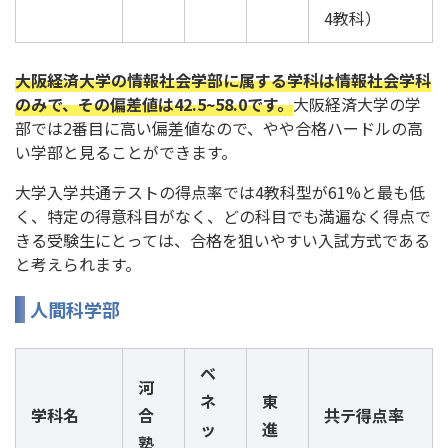
4教科）
大阪経済大学の情報社会学部に属する学科は情報社会学科
のみで、その偏差値は42.5~58.0です。
大阪経済大学の学
部では2番目に高い偏差値なので、やや合格ハードルの高
い学部と見ることができます。
大学入学共通テストの得点率では4教科型が61%と最も低
く、特定の得意科目がなく、どの科目でも満遍なく得点で
きる受験生にとっては、合格を狙いやすい入試方式である
と考えられます。
人間科学部
ベ
河
ネ
東
学科名
合
共テ得点率
ッ
進
塾