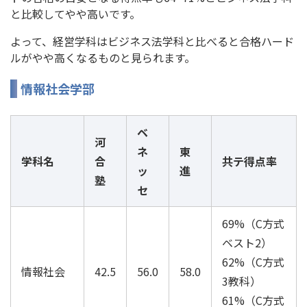
と比較してやや高いです。
よって、経営学科はビジネス法学科と比べると合格ハード
ルがやや高くなるものと見られます。
情報社会学部
ベ
河
ネ
東
学科名
合
共テ得点率
ッ
進
塾
セ
69%（C方式
ベスト2）
62%（C方式
情報社会
42.5
56.0
58.0
3教科）
61%（C方式