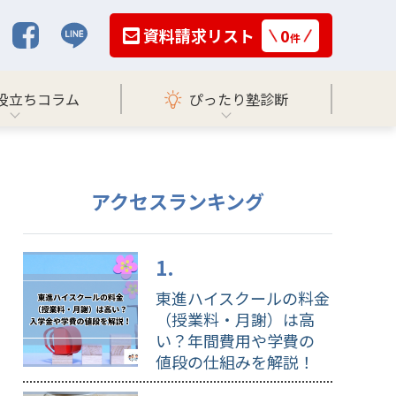
資料請求リスト
0
件
役立ちコラム
ぴったり塾診断
アクセスランキング
東進ハイスクールの料金
（授業料・月謝）は高
い？年間費用や学費の
値段の仕組みを解説！