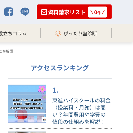
資料請求リスト
0
件
役立ちコラム
ぴったり塾診断
こか解説
アクセスランキング
東進ハイスクールの料金
（授業料・月謝）は高
い？年間費用や学費の
値段の仕組みを解説！