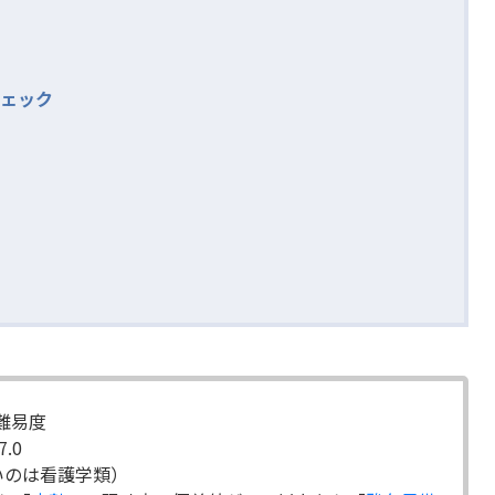
ェック
の難易度
.0
低いのは看護学類）