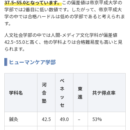
37.5~55.0となっています。
この偏差値は帝京平成大学の
学部では2番目に低い数値です。したがって、帝京平成大
学の中では合格ハードルは低めの学部であると考えられま
す。
人文社会学部の中では人間-メディア文化学科が偏差値
42.5~55.0と高く、他の学科よりは合格難易度も高いと見
られます。
ヒューマンケア学部
ベ
河
ネ
東
学科名
合
共テ得点率
ッ
進
塾
セ
鍼灸
42.5
49.0
–
53%