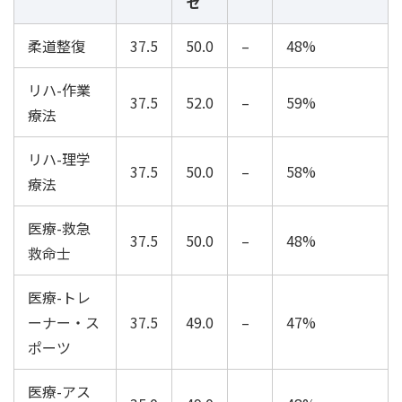
セ
柔道整復
37.5
50.0
–
48%
リハ-作業
37.5
52.0
–
59%
療法
リハ-理学
37.5
50.0
–
58%
療法
医療-救急
37.5
50.0
–
48%
救命士
医療-トレ
ーナー・ス
37.5
49.0
–
47%
ポーツ
医療-アス