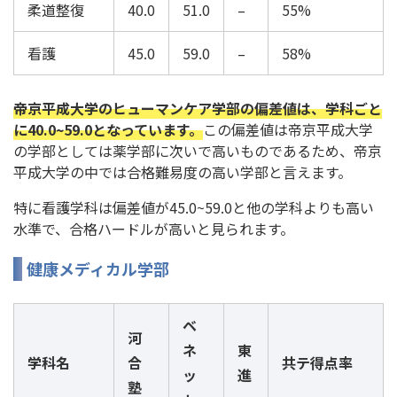
柔道整復
40.0
51.0
–
55%
看護
45.0
59.0
–
58%
帝京平成大学のヒューマンケア学部の偏差値は、学科ごと
に40.0~59.0となっています。
この偏差値は帝京平成大学
の学部としては薬学部に次いで高いものであるため、帝京
平成大学の中では合格難易度の高い学部と言えます。
特に看護学科は偏差値が45.0~59.0と他の学科よりも高い
水準で、合格ハードルが高いと見られます。
健康メディカル学部
ベ
河
ネ
東
学科名
合
共テ得点率
ッ
進
塾