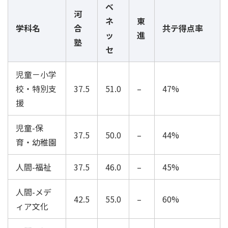
ベ
河
ネ
東
学科名
合
共テ得点率
ッ
進
塾
セ
児童－小学
校・特別支
37.5
51.0
–
47%
援
児童-保
37.5
50.0
–
44%
育・幼稚園
人間-福祉
37.5
46.0
–
45%
人間-メデ
42.5
55.0
–
60%
ィア文化