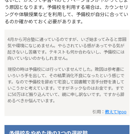
う原因となります。予備校を利用する場合は、カウンセリ
ングや体験授業などを利用して、予備校が自分に合ってい
るのか確かめておく必要があります。
4月から河合塾に通っているのですが、いざ始まってみると雰囲
気や環境になじめません。やらされている感があってやる気が
起きないし苦痛です。テキストも何か合わないし、予備校には
向いていないのかもしれません。
現役の時は予備校には行っていませんでした。敗因は参考書に
いろいろ手を出して、その結果消化不良になったという感じで
す。なので予備校を辞めて宅浪して図書館で苦手分野を潰して
いこうかと考えています。ですがネックなのはお金です。すで
に50万ほど振り込んでいて、親に申し訳ないです。ですから辞
めるべきか悩んでいます。
引用：
教えて!goo
予備校をやめた後の3つの選択肢