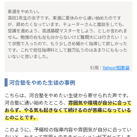
東進をやめたい。
高校1年生の女子です。東進に夏休みから通い始めたのです
が、辞めたくなっています。チューターさんと面談をしても、
受講を進めよう、高速基礎マスターをしよう、としか言われま
せん。勉強の右も左も分からないけど難関大には行きたい！っ
て状態で入ったので、もう少しきめ細かく指導して欲しかった
です。これで担任指導料として数万払うのはあまりにももった
いないと思いました。
引用：
Yahoo!知恵袋
河合塾をやめた生徒の事例
こちらは、河合塾をやめたい生徒から寄せられた声です。
河合塾に通い始めたところ、
雰囲気や環境が自分に合って
おらず、やる気も起きなくて続けるのが苦痛になっている
とのことです。
このように、予備校の指導内容や雰囲気が自分に合ってい
ないと、かえって学習へのモチベーションが下がってしま