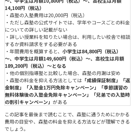
～、中学生は月額10,800円（税込）〜、高校生は月額
14,100円（税込）
・森塾の入塾費用は20,000円（税込）
・ただし森塾の公式サイトでは、学年やコースごとの料金
についての詳しい記載がない
・詳しい授業料を知りたい場合は、利用したい校舎で相談
するか資料請求をする必要がある
・年間費用を概算すると、
小学生は84,800円（税込）
～、中学生は月額149,600円（税込）〜、高校生は月額
189,200円（税込）〜となる
・他の個別指導塾と比較した場合、森塾の月謝は安め
・森塾の料金を抑える方法としては
「成績保証制度」「返
金制度」「入塾金1万円免除キャンペーン」「季節講習の
無料体験後の入塾金免除キャンペーン」「兄弟での入塾時
の割引キャンペーン」
がある
この記事を最後まで読むことで、森塾に通うためにかかる
費用の目安や、森塾の料金を抑える方法などが理解できる
でしょう。