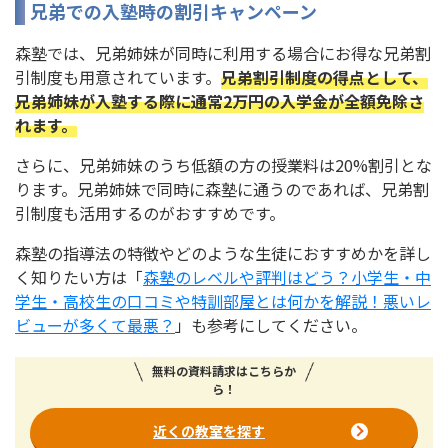
兄弟での入塾時の割引キャンペーン
森塾では、兄弟姉妹が同時に利用する場合にお得な兄弟割
引制度も用意されています。
兄弟割引制度の得点として、
兄弟姉妹が入塾する際に通常2万円の入学金が全額免除さ
れます。
さらに、兄弟姉妹のうち低額の方の授業料は20%割引とな
ります。兄弟姉妹で同時に森塾に通うのであれば、兄弟割
引制度も活用するのがおすすめです。
森塾の指導法の特徴やどのような生徒におすすめかを詳し
く知りたい方は「
森塾のレベルや評判はどう？小学生・中
学生・高校生の口コミや特訓部屋とは何かを解説！悪いレ
ビューが多くて最悪？
」も参考にしてください。
無料の資料請求はこちらか
ら！
近くの教室を探す