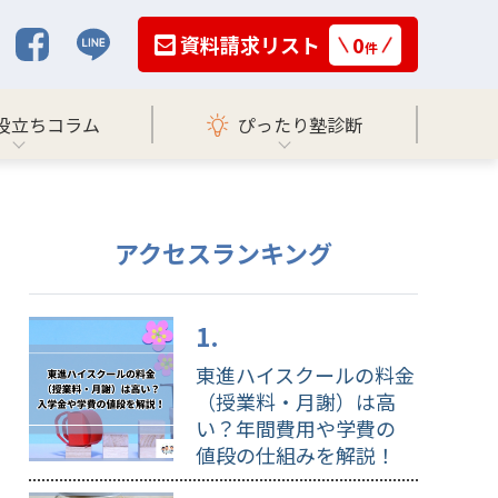
資料請求リスト
0
件
役立ちコラム
ぴったり塾診断
アクセスランキング
東進ハイスクールの料金
（授業料・月謝）は高
い？年間費用や学費の
値段の仕組みを解説！