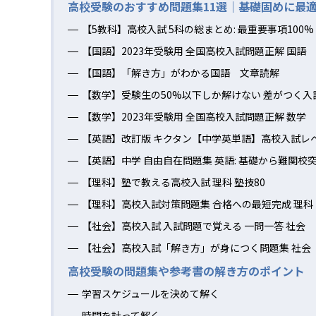
高校受験のおすすめ問題集11選｜基礎固めに最
【5教科】高校入試 5科の総まとめ: 最重要事項100%
【国語】2023年受験用 全国高校入試問題正解 国語
【国語】「解き方」がわかる国語 文章読解
【数学】受験生の50%以下しか解けない 差がつく入
【数学】2023年受験用 全国高校入試問題正解 数学
【英語】改訂版 キクタン【中学英単語】高校入試レベ
【英語】中学 自由自在問題集 英語: 基礎から難関
【理科】塾で教える高校入試 理科 塾技80
【理科】高校入試対策問題集 合格への最短完成 理科
【社会】高校入試 入試問題で覚える 一問一答 社会
【社会】高校入試「解き方」が身につく問題集 社会
高校受験の問題集や参考書の解き方のポイント
学習スケジュールを決めて解く
時間を計って解く