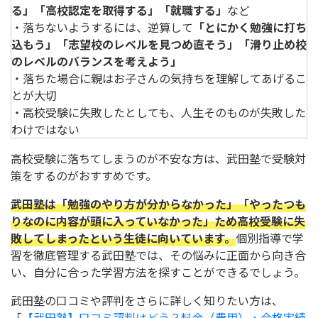
る」「高校認定を取得する」「就職する」
など
・落ちないようするには、逆算して
「とにかく勉強に打ち
込もう」「志望校のレベルを見つめ直そう」「滑り止め校
のレベルのバランスを考えよう」
・落ちた場合に親はお子さんの気持ちを理解してあげるこ
とが大切
・高校受験に失敗したとしても、人生そのものが失敗した
わけではない
高校受験に落ちてしまうのが不安な方は、武田塾で受験対
策をするのがおすすめです。
武田塾は「勉強のやり方が分からなかった」「やったつも
りなのに内容が頭に入っていなかった」ため高校受験に失
敗してしまったという生徒に向いています。
個別指導で学
習を徹底管理する武田塾では、その悩みに正面から向き合
い、自分に合った学習方法を探すことができるでしょう。
武田塾の口コミや評判をさらに詳しく知りたい方は、
「
【武田塾】口コミ評判はどう？料金（費用）・合格実績