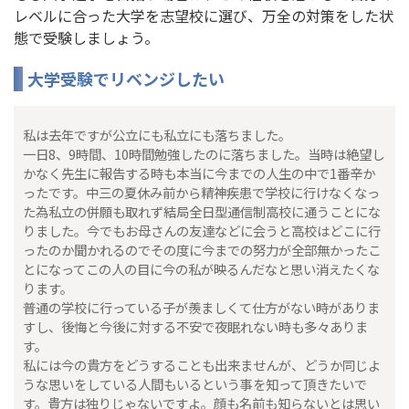
レベルに合った大学を志望校に選び、万全の対策をした状
態で受験しましょう。
大学受験でリベンジしたい
私は去年ですが公立にも私立にも落ちました。
一日8、9時間、10時間勉強したのに落ちました。当時は絶望し
かなく先生に報告する時も本当に今までの人生の中で1番辛か
ったです。中三の夏休み前から精神疾患で学校に行けなくなっ
た為私立の併願も取れず結局全日型通信制高校に通うことにな
りました。今でもお母さんの友達などに会うと高校はどこに行
ったのか聞かれるのでその度に今までの努力が全部無かったこ
とになってこの人の目に今の私が映るんだなと思い消えたくな
ります。
普通の学校に行っている子が羨ましくて仕方がない時がありま
すし、後悔と今後に対する不安で夜眠れない時も多々ありま
す。
私には今の貴方をどうすることも出来ませんが、どうか同じよ
うな思いをしている人間もいるという事を知って頂きたいで
す。貴方は独りじゃないですよ。顔も名前も知らないとは思い