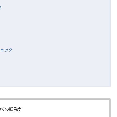
？
ェック
.8%の難易度