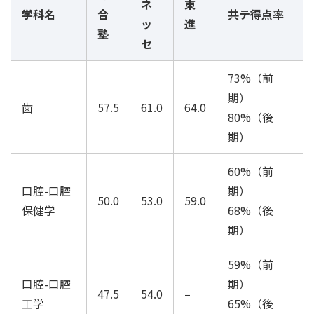
ネ
東
学科名
合
共テ得点率
ッ
進
塾
セ
73%（前
期）
歯
57.5
61.0
64.0
80%（後
期）
60%（前
口腔-口腔
期）
50.0
53.0
59.0
保健学
68%（後
期）
59%（前
口腔-口腔
期）
47.5
54.0
–
工学
65%（後