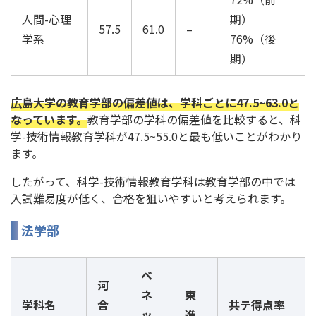
人間-心理
期）
57.5
61.0
–
学系
76%（後
期）
広島大学の教育学部の偏差値は、学科ごとに47.5~63.0と
なっています。
教育学部の学科の偏差値を比較すると、科
学-技術情報教育学科が47.5~55.0と最も低いことがわかり
ます。
したがって、科学-技術情報教育学科は教育学部の中では
入試難易度が低く、合格を狙いやすいと考えられます。
法学部
ベ
河
ネ
東
学科名
合
共テ得点率
ッ
進