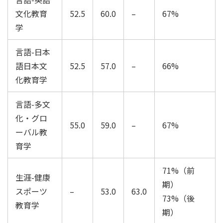
文化教育
52.5
60.0
–
67%
学
言語-日本
語日本文
52.5
57.0
–
66%
化教育学
言語-多文
化・グロ
55.0
59.0
–
67%
ーバル教
育学
71%（前
生涯-健康
期）
スポーツ
–
53.0
63.0
73%（後
教育学
期）