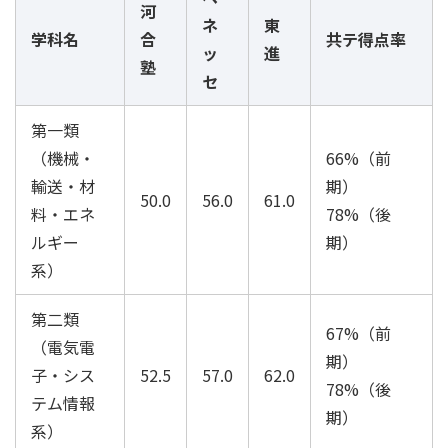
河
ネ
東
学科名
合
共テ得点率
ッ
進
塾
セ
第一類
（機械・
66%（前
輸送・材
期）
50.0
56.0
61.0
料・エネ
78%（後
ルギー
期）
系）
第二類
67%（前
（電気電
期）
子・シス
52.5
57.0
62.0
78%（後
テム情報
期）
系）