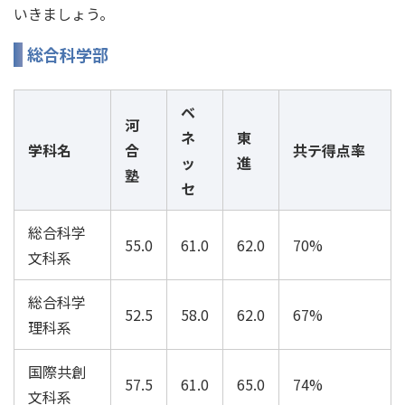
いきましょう。
総合科学部
ベ
河
ネ
東
学科名
合
共テ得点率
ッ
進
塾
セ
総合科学
55.0
61.0
62.0
70%
文科系
総合科学
52.5
58.0
62.0
67%
理科系
国際共創
57.5
61.0
65.0
74%
文科系