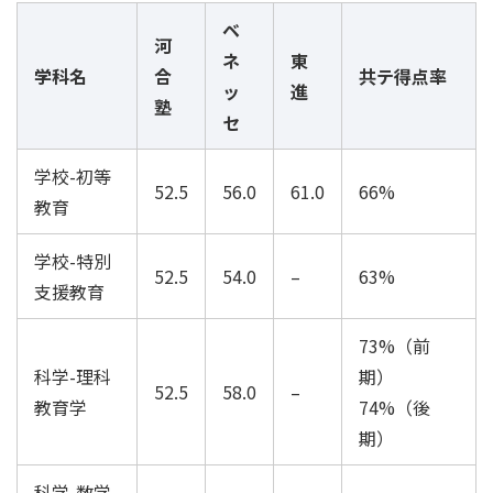
ベ
河
ネ
東
学科名
合
共テ得点率
ッ
進
塾
セ
学校-初等
52.5
56.0
61.0
66%
教育
学校-特別
52.5
54.0
–
63%
支援教育
73%（前
科学-理科
期）
52.5
58.0
–
教育学
74%（後
期）
科学-数学