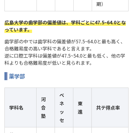
期）
広島大学の歯学部の偏差値は、学科ごとに47.5~64.0とな
っています。
歯学部の中では歯学科の偏差値が57.5~64.0と最も高く、
合格難易度の高い学科であると言えます。
逆に口腔工学科は偏差値が47.5~54.0と最も低く、他の学
科よりも合格難易度が低いと見られます。
薬学部
ベ
河
ネ
東
学科名
合
共テ得点率
ッ
進
塾
セ