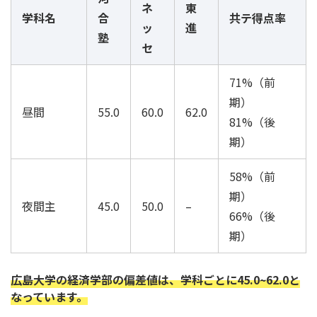
ネ
東
学科名
合
共テ得点率
ッ
進
塾
セ
71%（前
期）
昼間
55.0
60.0
62.0
81%（後
期）
58%（前
期）
夜間主
45.0
50.0
–
66%（後
期）
広島大学の経済学部の偏差値は、学科ごとに45.0~62.0と
なっています。