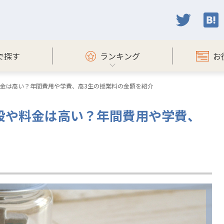
で探す
ランキング
お
や料金は高い？年間費用や学費、高3生の授業料の金額を紹介
値段や料金は高い？年間費用や学費、