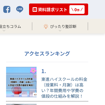
資料請求リスト
0
件
役立ちコラム
ぴったり塾診断
アクセスランキング
東進ハイスクールの料金
（授業料・月謝）は高
い？年間費用や学費の
値段の仕組みを解説！