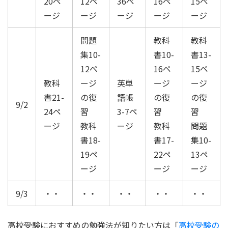
20ペ
12ペ
36ペ
16ペ
15ペ
ージ
ージ
ージ
ージ
ージ
問題
教科
教科
集10-
書10-
書13-
12ペ
16ペ
15ペ
教科
ージ
英単
ージ
ージ
書21-
の復
語帳
の復
の復
9/2
24ペ
習
3-7ペ
習
習
ージ
教科
ージ
教科
問題
書18-
書17-
集10-
19ペ
22ペ
13ペ
ージ
ージ
ージ
9/3
・・
・・
・・
・・
・・
高校受験におすすめの勉強法が知りたい方は「
高校受験の