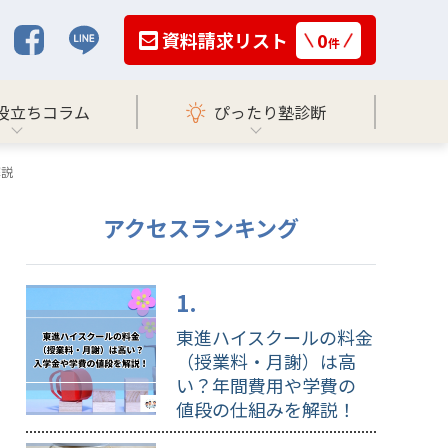
資料請求リスト
0
件
役立ちコラム
ぴったり塾診断
解説
アクセスランキング
東進ハイスクールの料金
（授業料・月謝）は高
い？年間費用や学費の
値段の仕組みを解説！