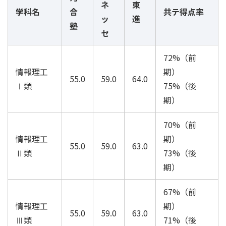
ネ
東
学科名
合
共テ得点率
ッ
進
塾
セ
72%（前
情報理工
期）
55.0
59.0
64.0
Ⅰ類
75%（後
期）
70%（前
情報理工
期）
55.0
59.0
63.0
Ⅱ類
73%（後
期）
67%（前
情報理工
期）
55.0
59.0
63.0
Ⅲ類
71%（後