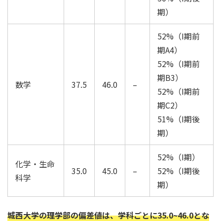
期）
52%（I期前
期A4）
52%（I期前
期B3）
数学
37.5
46.0
–
52%（I期前
期C2）
51%（I期後
期）
52%（I期）
化学・生命
35.0
45.0
–
52%（I期後
科学
期）
城西大学の理学部の偏差値は、学科ごとに35.0~46.0とな