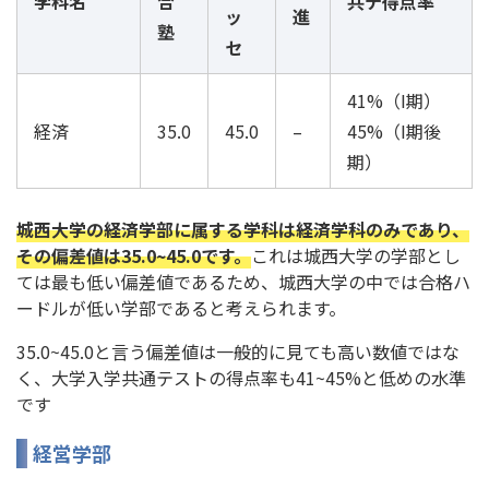
学科名
合
共テ得点率
ッ
進
塾
セ
41%（I期）
経済
35.0
45.0
–
45%（I期後
期）
城西大学の経済学部に属する学科は経済学科のみであり、
その偏差値は35.0~45.0です。
これは城西大学の学部とし
ては最も低い偏差値であるため、城西大学の中では合格ハ
ードルが低い学部であると考えられます。
35.0~45.0と言う偏差値は一般的に見ても高い数値ではな
く、大学入学共通テストの得点率も41~45%と低めの水準
です
経営学部