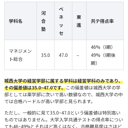
ベ
河
ネ
東
学科名
合
共テ得点率
ッ
進
塾
セ
46%（I期）
マネジメン
35.0
47.0
–
49%（I期後
ト総合
期）
城西大学の経営学部に属する学科は経営学科のみであり、
その偏差値は35.0~47.0です。
この偏差値は城西大学の学
部としては薬学部に次いで高い数値なので、城西大学の中
では合格ハードルが高い学部と見られます。
ただし、一般的に見て35.0~47.0という偏差値は特別高い
ものではありません。大学入学共通テストの得点率につい
ても46~49%とそれほど高くはなく、合格難易度はさほど