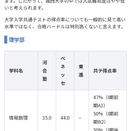
ます。したがって、城西大学の中では入試難易度はやや低
いと考えられます。
大学入学共通テストの得点率についても一般的に見て高い
水準ではなく、合格ハードルは特別高くないと言えます。
理学部
ベ
河
ネ
東
学科名
合
共テ得点率
ッ
進
塾
セ
47%（I期前
期A3）
50%（I期前
情報数理
35.0
44.0
–
期B2）
50%（I期後