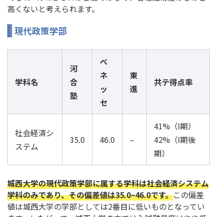
高くないと考えられます。
現代政策学部
ベ
河
ネ
東
学科名
合
共テ得点率
ッ
進
塾
セ
41%（I期）
社会経済シ
35.0
46.0
–
42%（I期後
ステム
期）
城西大学の現代政策学部に属する学科は社会経済システム
学科のみであり、その偏差値は35.0~46.0です。
この偏差
値は城西大学の学部としては2番目に低いものとなってい