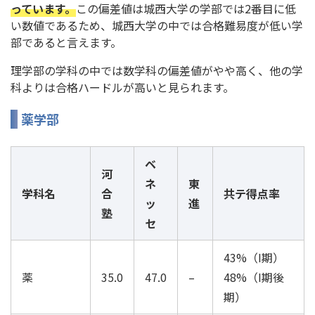
っています。
この偏差値は城西大学の学部では2番目に低
い数値であるため、城西大学の中では合格難易度が低い学
部であると言えます。
理学部の学科の中では数学科の偏差値がやや高く、他の学
科よりは合格ハードルが高いと見られます。
薬学部
ベ
河
ネ
東
学科名
合
共テ得点率
ッ
進
塾
セ
43%（I期）
薬
35.0
47.0
–
48%（I期後
期）