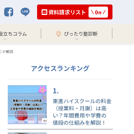
資料請求リスト
0
件
役立ちコラム
ぴったり塾診断
こか解説
アクセスランキング
東進ハイスクールの料金
（授業料・月謝）は高
い？年間費用や学費の
値段の仕組みを解説！