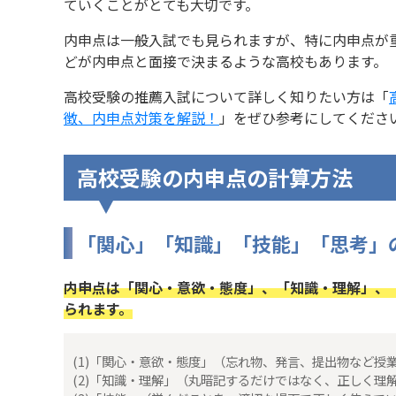
ていくことがとても大切です。
内申点は一般入試でも見られますが、特に内申点が
どが内申点と面接で決まるような高校もあります。
高校受験の推薦入試について詳しく知りたい方は「
徴、内申点対策を解説！
」をぜひ参考にしてくださ
高校受験の内申点の計算方法
「関心」「知識」「技能」「思考」
内申点は「関心・意欲・態度」、「知識・理解」、
られます。
(1)「関心・意欲・態度」（忘れ物、発言、提出物など授
(2)「知識・理解」（丸暗記するだけではなく、正しく理