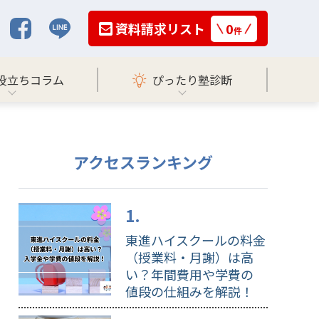
資料請求リスト
0
件
役立ちコラム
ぴったり塾診断
アクセスランキング
東進ハイスクールの料金
（授業料・月謝）は高
い？年間費用や学費の
値段の仕組みを解説！