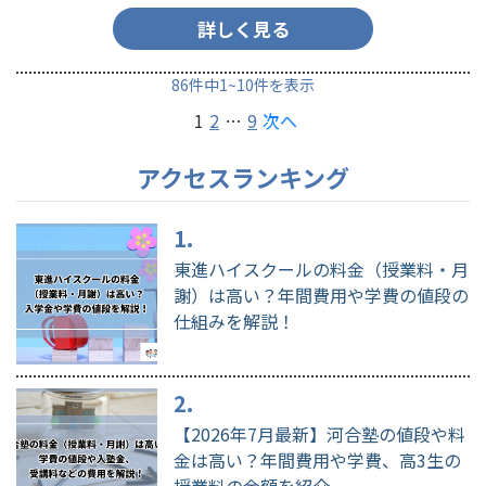
上位93.3%の難易度 ・偏差値が最も高いのは…
詳しく見る
86
件中
1
~
10
件を表示
1
2
…
9
次へ
アクセスランキング
東進ハイスクールの料金（授業料・月
謝）は高い？年間費用や学費の値段の
仕組みを解説！
【2026年7月最新】河合塾の値段や料
金は高い？年間費用や学費、高3生の
授業料の金額を紹介